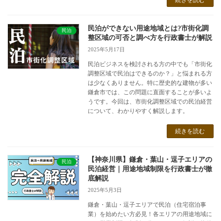
民泊ができない用途地域とは?市街化調
民泊
整区域の可否と調べ方を行政書士が解説
2025年5月17日
民泊ビジネスを検討される方の中でも「市街化
調整区域で民泊はできるのか？」と悩まれる方
は少なくありません。特に歴史的な建物が多い
鎌倉市では、この問題に直面することが多いよ
うです。今回は、市街化調整区域での民泊経営
について、わかりやすく解説します。
続きを読む
【神奈川県】鎌倉・葉山・逗子エリアの
民泊
民泊経営｜用途地域制限を行政書士が徹
底解説
2025年5月3日
鎌倉・葉山・逗子エリアで民泊（住宅宿泊事
業）を始めたい方必見！各エリアの用途地域に