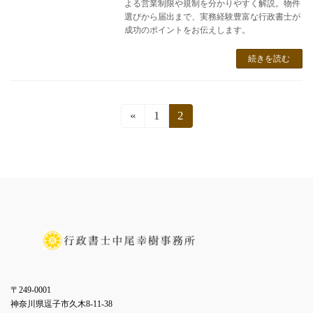
よる営業制限や規制を分かりやすく解説。物件
選びから届出まで、実務経験豊富な行政書士が
成功のポイントをお伝えします。
続きを読む
投
«
固
1
固
2
定
定
稿
ペ
ペ
ー
ー
の
ジ
ジ
ペ
ー
ジ
送
〒249-0001
神奈川県逗子市久木8-11-38
り