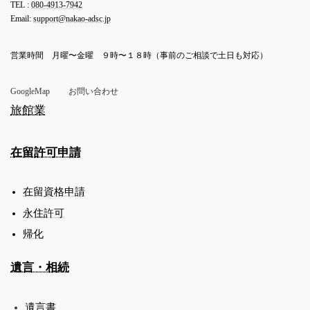
TEL :
080-4913-7942
Email:
support@nakao-adsc.jp
営業時間 月曜〜金曜 ９時〜１８時（事前のご相談で土日も対応）
GoogleMap
お問い合わせ
旅館業
在留許可申請
在留資格申請
永住許可
帰化
遺言・相続
遺言書