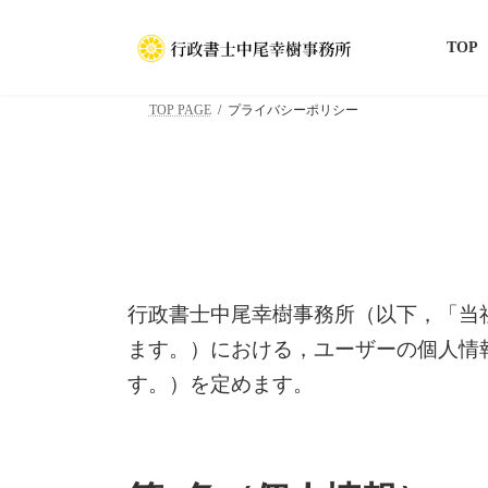
コ
ナ
ン
ビ
TOP
テ
ゲ
ン
ー
TOP PAGE
プライバシーポリシー
ツ
シ
へ
ョ
ス
ン
キ
に
ッ
移
プ
動
行政書士中尾幸樹事務所（以下，「当
ます。）における，ユーザーの個人情
す。）を定めます。