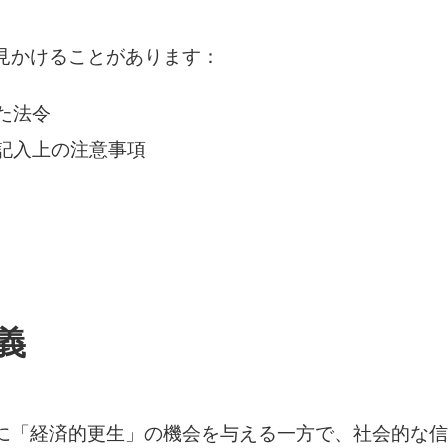
見かけることがあります：
た法令
記入上の注意事項
義
に「経済的更生」の機会を与える一方で、社会的な信