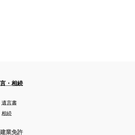
言・相続
遺言書
相続
建業免許