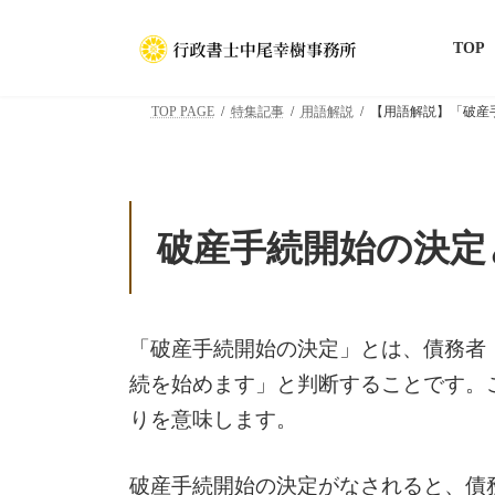
コ
ナ
ン
ビ
TOP
テ
ゲ
ン
ー
TOP PAGE
特集記事
用語解説
【用語解説】「破産
ツ
シ
へ
ョ
ス
ン
キ
に
破産手続開始の決定
ッ
移
プ
動
「破産手続開始の決定」とは、債務者
続を始めます」と判断することです。
りを意味します。
破産手続開始の決定がなされると、債