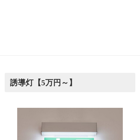
も対象に。設置基準、感知器の配置場所、費用
目安、自分で設置できるか、点検義務、報告ま
で。鎌倉・逗子・横須賀エリアで民泊開業する
方必見です。
鎌倉・横須賀の民泊手続｜行政書士中尾幸樹事
務所｜
誘導灯【5万円～】